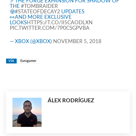
🏹THE FORGE EXPANSION FOR SHADOW OF
THE
#TOMBRAIDER
🧟
#STATEOFDECAY2
UPDATES
👀AND MORE EXCLUSIVE
LOOKS
HTTPS://T.CO/II5CAODLXN
PIC.TWITTER.COM/7P0CSGPVBA
— XBOX (@XBOX)
NOVEMBER 5, 2018
VÍA
Eurogamer
ÁLEX RODRÍGUEZ