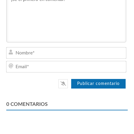
Nom
Emai
0
COMENTARIOS