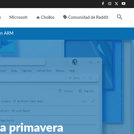
s
Microsoft
🔥 Chollos
🗣️ Comunidad de Reddit
en ARM
ma primavera