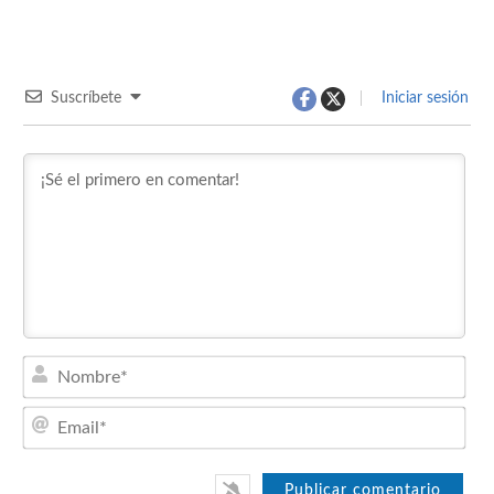
Suscríbete
Iniciar sesión
Nom
Emai