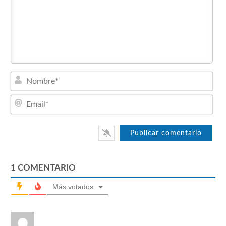
Nom
Emai
1
COMENTARIO
Más votados