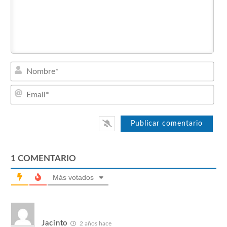
Nom
Emai
1
COMENTARIO
Más votados
Jacinto
2 años hace