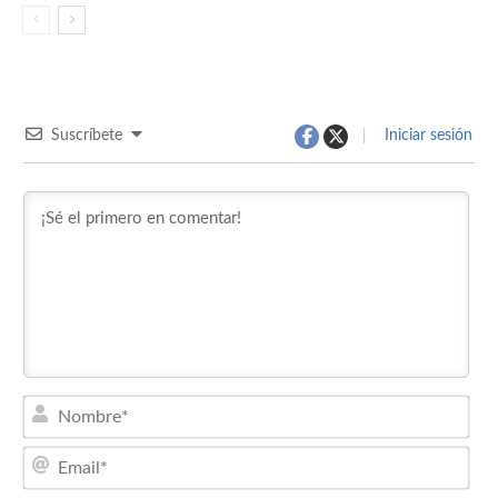
Suscríbete
Iniciar sesión
Nom
Emai