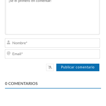
Nom
Emai
0
COMENTARIOS