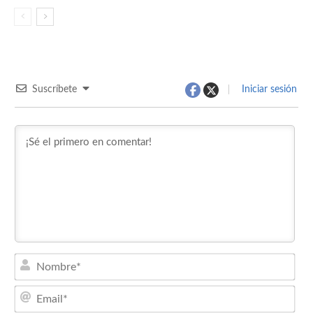
Suscríbete
Iniciar sesión
Nom
Emai