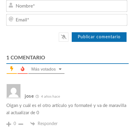
Nom
Emai
1
COMENTARIO
Más votados
jose
4 años hace
Oigan y cuál es el otro artículo yo formateé y va de maravilla
al actualizar de 0
0
Responder