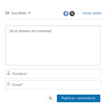
Suscríbete
Iniciar sesión
Nom
Emai