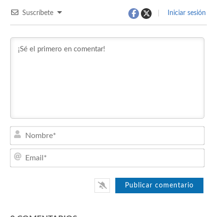
Suscríbete
Iniciar sesión
Nom
Emai