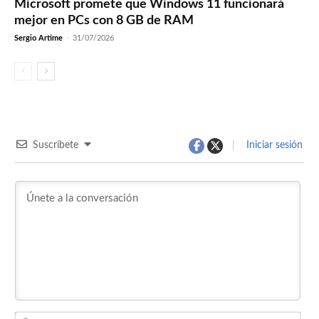
Microsoft promete que Windows 11 funcionará
mejor en PCs con 8 GB de RAM
Sergio Artime
-
31/07/2026
Suscríbete
Iniciar sesión
Nom