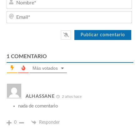
Emai
1
COMENTARIO
Más votados
ALHASSANE
2 años hace
nada de comentario
0
Responder