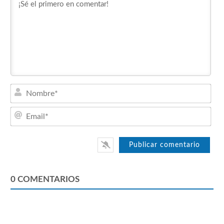
Nom
Emai
0
COMENTARIOS