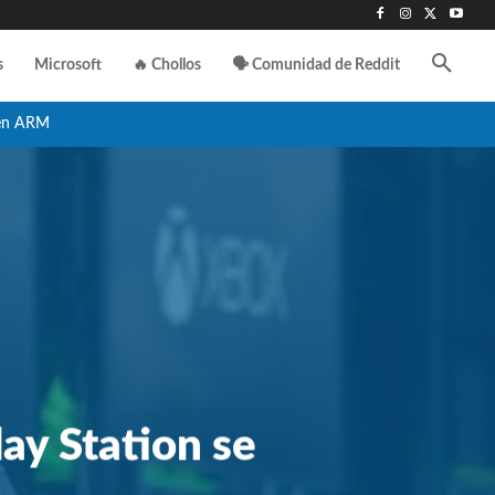
s
Microsoft
🔥 Chollos
🗣️ Comunidad de Reddit
en ARM
ay Station se