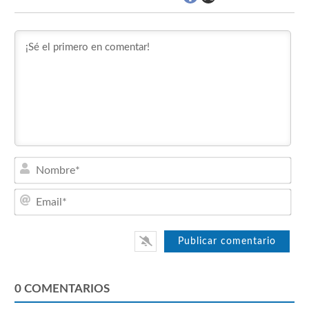
Nom
Emai
0
COMENTARIOS