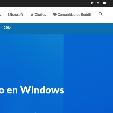
s
Microsoft
🔥 Chollos
🗣️ Comunidad de Reddit
en ARM
rio en Windows