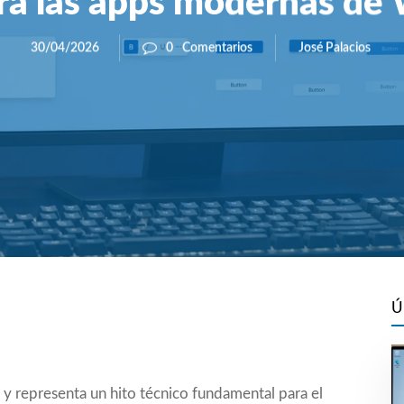
ra las apps modernas d
José Palacios
30/04/2026
0
Comentarios
Ú
y representa un hito técnico fundamental para el