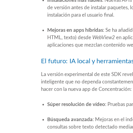
Instalaciones más fiables
: Nuevas APIs
de versión antes de instalar paquetes, 
instalación para el usuario final.
Mejoras en apps híbridas
: Se ha añadi
HTML, texto) desde
WebView2
en aplic
aplicaciones que mezclan contenido we
El futuro: IA local y herramient
La versión experimental de este SDK revel
inteligente que no dependa constantement
hacer con la nueva app de
Concentración
:
Súper resolución de vídeo
: Pruebas par
Búsqueda avanzada
: Mejoras en el in
consultas sobre texto detectado medi