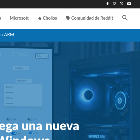
s
Microsoft
🔥 Chollos
🗣️ Comunidad de Reddit
en ARM
lega una nueva