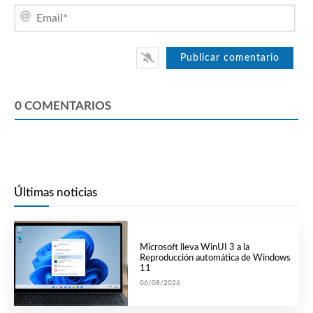
Emai
0
COMENTARIOS
Últimas noticias
Microsoft lleva WinUI 3 a la
Reproducción automática de Windows
11
06/08/2026