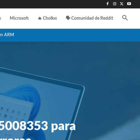
s
Microsoft
🔥 Chollos
🗣️ Comunidad de Reddit
en ARM
B5008353 para