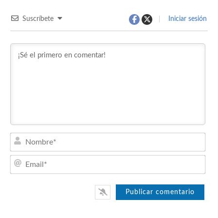
Suscríbete
Iniciar sesión
Nom
Emai