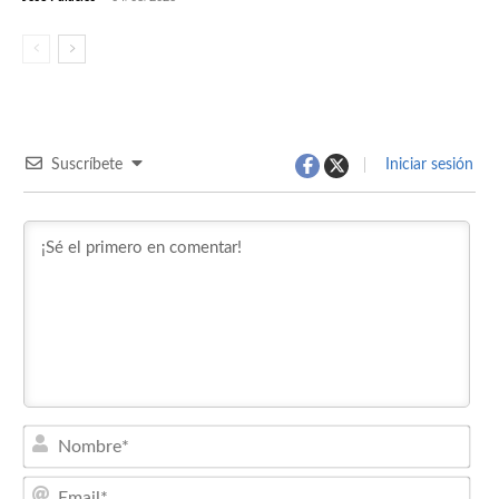
Suscríbete
Iniciar sesión
Nom
Emai