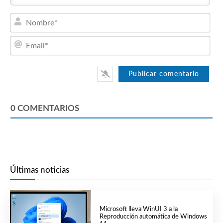
Nom
Emai
0
COMENTARIOS
Últimas noticias
Microsoft lleva WinUI 3 a la
Reproducción automática de Windows