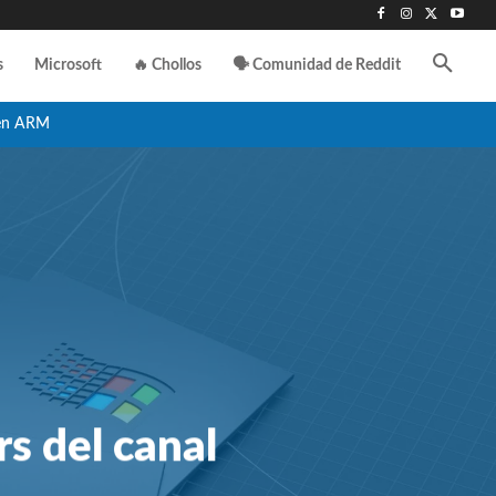
s
Microsoft
🔥 Chollos
🗣️ Comunidad de Reddit
en ARM
s del canal