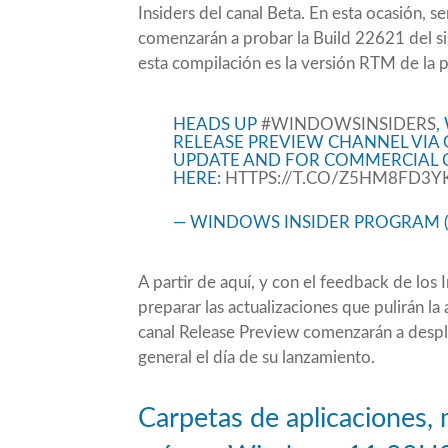
Insiders del canal Beta. En esta ocasión, 
comenzarán a probar la
Build 22621
del s
esta compilación es la
versión RTM
de la p
HEADS UP
#WINDOWSINSIDERS
,
RELEASE PREVIEW CHANNEL VIA 
UPDATE AND FOR COMMERCIAL CU
HERE:
HTTPS://T.CO/Z5HM8FD3Y
— WINDOWS INSIDER PROGRAM 
A partir de aquí, y con el feedback de lo
preparar las actualizaciones que pulirán l
canal Release Preview comenzarán a desple
general el día de su lanzamiento.
Carpetas de aplicaciones,