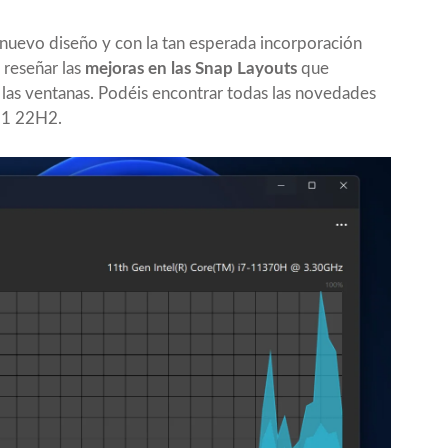
nuevo diseño y con la tan esperada incorporación
 reseñar las
mejoras en las Snap Layouts
que
 las ventanas. Podéis encontrar todas las novedades
11 22H2
.