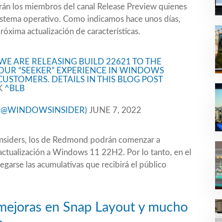
serán los miembros del canal Release Preview quienes
istema operativo. Como indicamos hace unos días,
róxima actualización de características.
 WE ARE RELEASING BUILD 22621 TO THE
OUR “SEEKER” EXPERIENCE IN WINDOWS
STOMERS. DETAILS IN THIS BLOG POST
K
^BLB
(@WINDOWSINSIDER)
JUNE 7, 2022
s Insiders, los de Redmond podrán comenzar a
a actualización a Windows 11 22H2. Por lo tanto, en el
garse las acumulativas que recibirá el público
 mejoras en Snap Layout y mucho