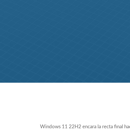
Compartir
Windows 11 22H2 encara la recta final hac