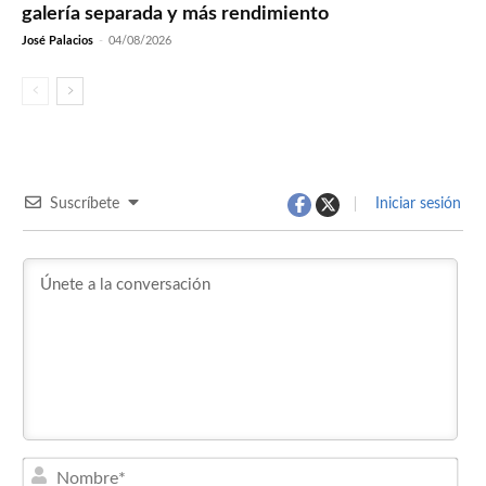
galería separada y más rendimiento
José Palacios
-
04/08/2026
Suscríbete
Iniciar sesión
Nom