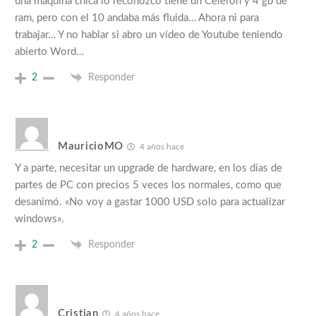
una máquina chica lo reconozco tiene un Celeron y 4 gb de
ram, pero con el 10 andaba más fluida… Ahora ni para
trabajar… Y no hablar si abro un vídeo de Youtube teniendo
abierto Word…
2
Responder
MauricioMO
4 años hace
Y a parte, necesitar un upgrade de hardware, en los días de
partes de PC con precios 5 veces los normales, como que
desanimó. «No voy a gastar 1000 USD solo para actualizar
windows».
2
Responder
Cristian
4 años hace