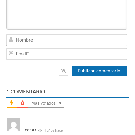
Nom
Emai
1
COMENTARIO
Más votados
cesar
4 años hace