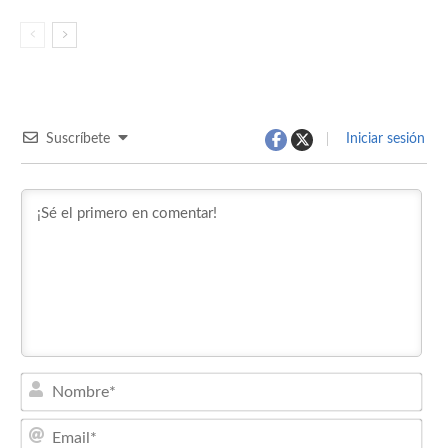
Suscríbete
Iniciar sesión
Nom
Emai