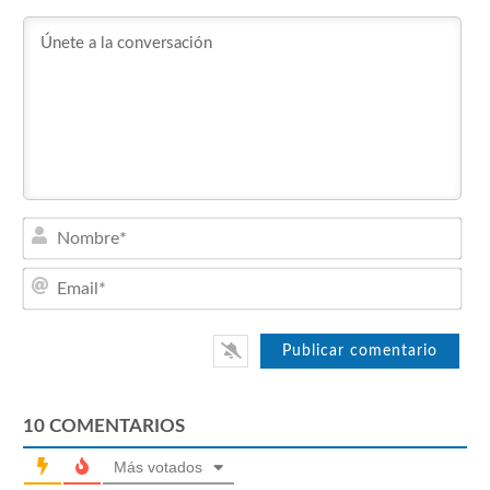
Nom
Emai
10
COMENTARIOS
Más votados