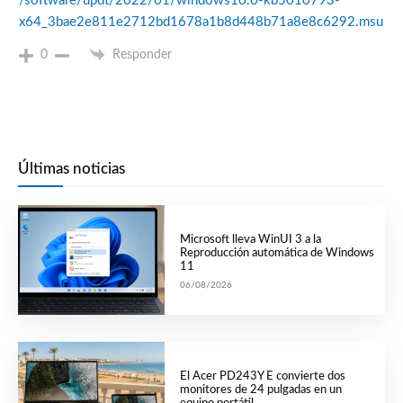
/software/updt/2022/01/windows10.0-kb5010793-
x64_3bae2e811e2712bd1678a1b8d448b71a8e8c6292.msu
0
Responder
Últimas noticias
Microsoft lleva WinUI 3 a la
Reproducción automática de Windows
11
06/08/2026
El Acer PD243Y E convierte dos
monitores de 24 pulgadas en un