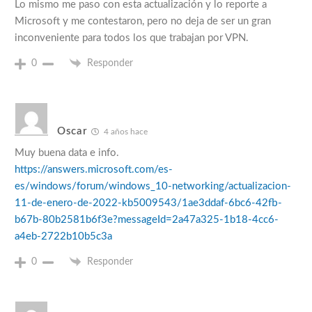
Lo mismo me paso con esta actualización y lo reporte a
Microsoft y me contestaron, pero no deja de ser un gran
inconveniente para todos los que trabajan por VPN.
0
Responder
Oscar
4 años hace
Muy buena data e info.
https://answers.microsoft.com/es-
es/windows/forum/windows_10-networking/actualizacion-
11-de-enero-de-2022-kb5009543/1ae3ddaf-6bc6-42fb-
b67b-80b2581b6f3e?messageId=2a47a325-1b18-4cc6-
a4eb-2722b10b5c3a
0
Responder