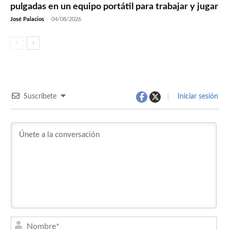
pulgadas en un equipo portátil para trabajar y jugar
José Palacios
-
04/08/2026
Suscríbete
Iniciar sesión
Nom