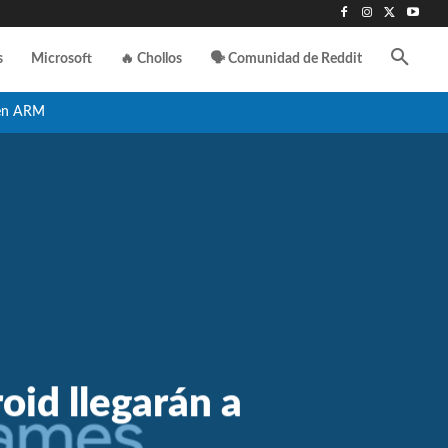
s
Microsoft
🔥 Chollos
🗣️ Comunidad de Reddit
en ARM
oid llegarán a