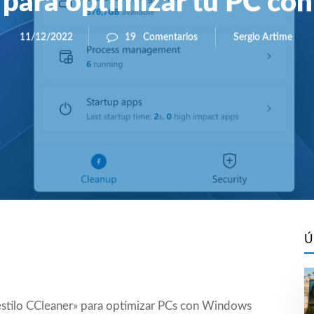
 para optimizar tu PC c
Sergio Artime
11/12/2022
19
Comentarios
Ú
estilo CCleaner» para optimizar PCs con Windows