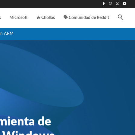
s
Microsoft
🔥 Chollos
🗣️ Comunidad de Reddit
en ARM
amienta de