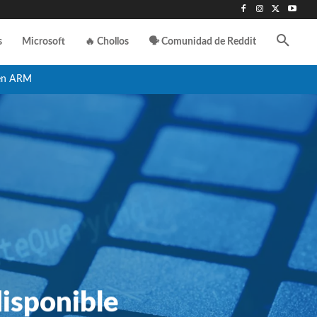
s
Microsoft
🔥 Chollos
🗣️ Comunidad de Reddit
en ARM
isponible