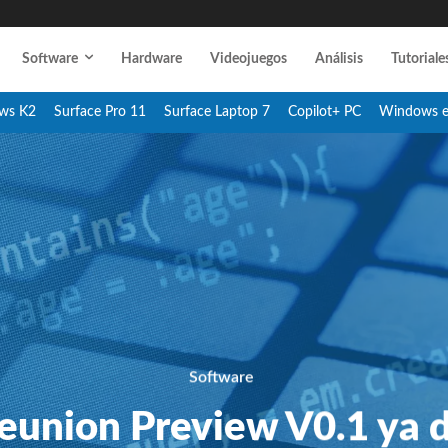
Software
Hardware
Videojuegos
Análisis
Tutoriale
ws K2
Surface Pro 11
Surface Laptop 7
Copilot+ PC
Windows 
Software
eunion Preview V0.1 ya d