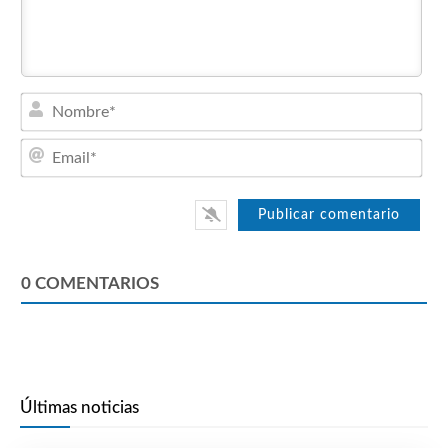
Nom
Emai
0
COMENTARIOS
Últimas noticias