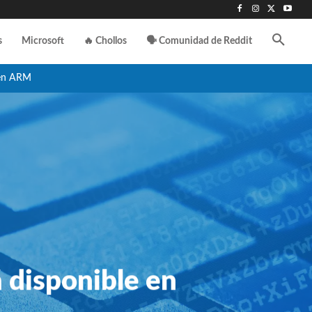
s
Microsoft
🔥 Chollos
🗣️ Comunidad de Reddit
en ARM
 disponible en