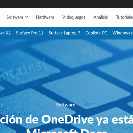
Software
Hardware
Videojuegos
Análisis
Tutoriale
ws K2
Surface Pro 11
Surface Laptop 7
Copilot+ PC
Windows 
Software
ión de OneDrive ya está