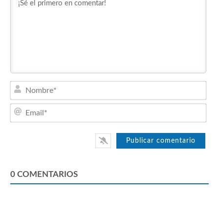
Nom
Emai
0
COMENTARIOS