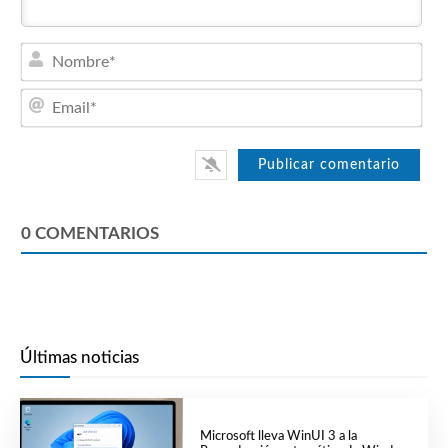
Nom
Emai
0
COMENTARIOS
Últimas noticias
Microsoft lleva WinUI 3 a la