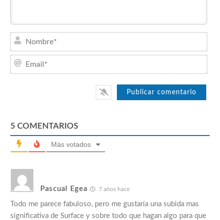
Nom
Emai
5
COMENTARIOS
Más votados
Pascual Egea
7 años hace
Todo me parece fabuloso, pero me gustaría una subida mas
significativa de Surface y sobre todo que hagan algo para que