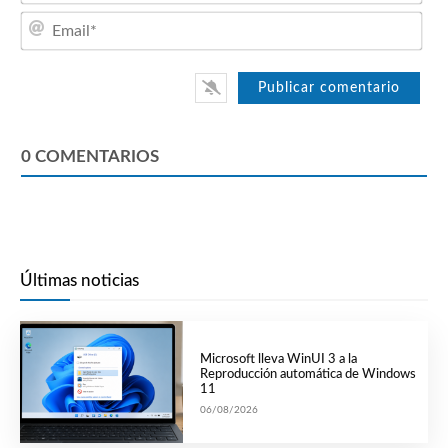
Emai
0
COMENTARIOS
Últimas noticias
Microsoft lleva WinUI 3 a la
Reproducción automática de Windows
11
06/08/2026