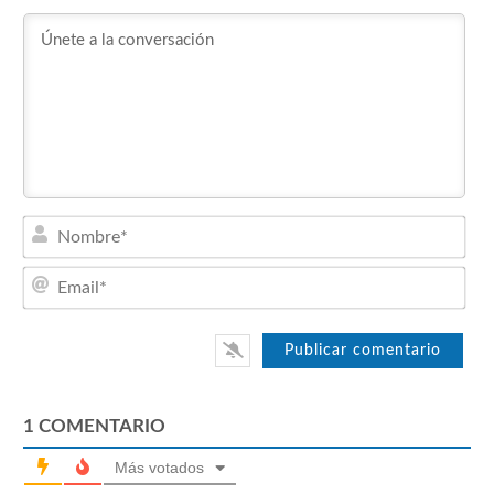
Nom
Emai
1
COMENTARIO
Más votados