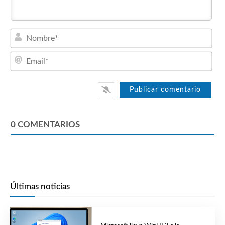
Nom
Emai
0
COMENTARIOS
Últimas noticias