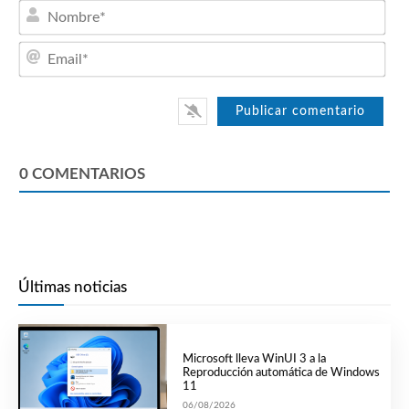
Nom
Emai
0
COMENTARIOS
Últimas noticias
Microsoft lleva WinUI 3 a la
Reproducción automática de Windows
11
06/08/2026