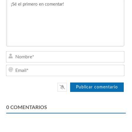
Nom
Emai
0
COMENTARIOS