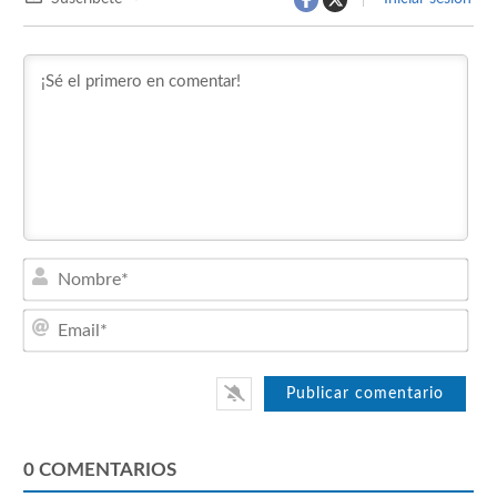
Nom
Emai
0
COMENTARIOS