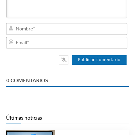
Nom
Emai
0
COMENTARIOS
Últimas noticias