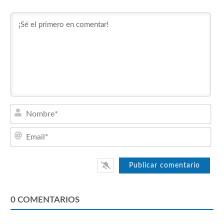
Nom
Emai
0
COMENTARIOS