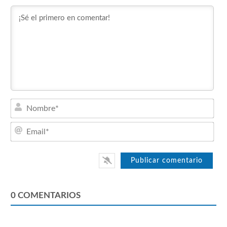
Nom
Emai
0
COMENTARIOS