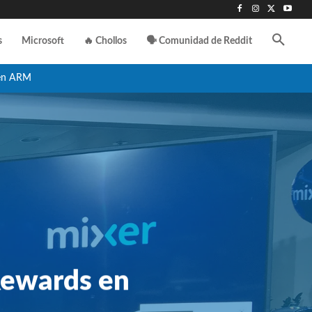
s
Microsoft
🔥 Chollos
🗣️ Comunidad de Reddit
en ARM
Rewards en