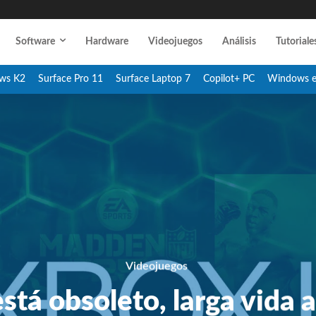
Software
Hardware
Videojuegos
Análisis
Tutoriale
ws K2
Surface Pro 11
Surface Laptop 7
Copilot+ PC
Windows 
Videojuegos
stá obsoleto, larga vida