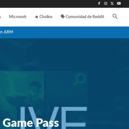
s
Microsoft
🔥 Chollos
🗣️ Comunidad de Reddit
en ARM
 a Game Pass