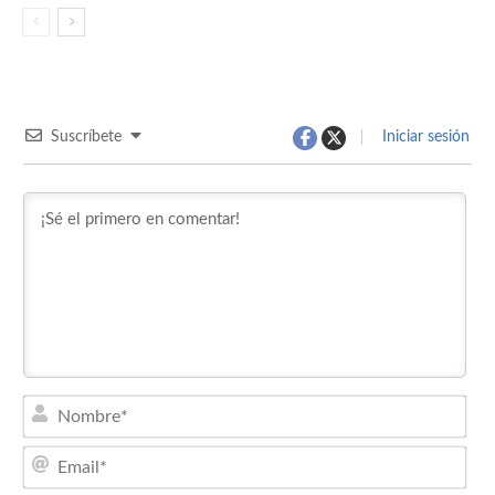
Suscríbete
Iniciar sesión
Nom
Emai