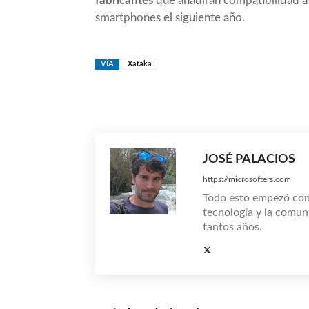
fabricantes
que añadirán compatibilidad a 
smartphones el siguiente año.
VÍA
Xataka
Compartir
JOSÉ PALACIOS
https://microsofters.com
Todo esto empezó co
tecnología y la comun
tantos años.