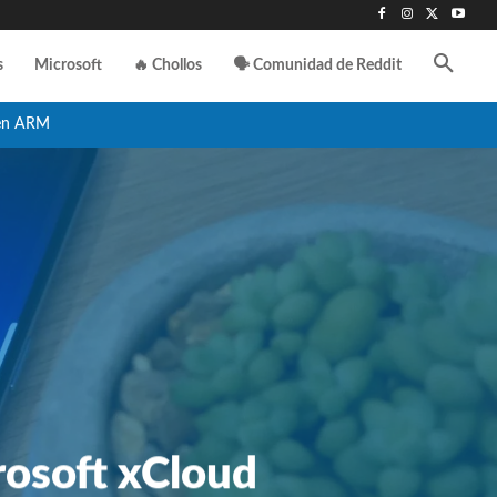
s
Microsoft
🔥 Chollos
🗣️ Comunidad de Reddit
en ARM
rosoft xCloud